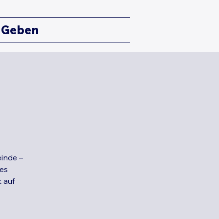
Geben
inde –
hes
 auf