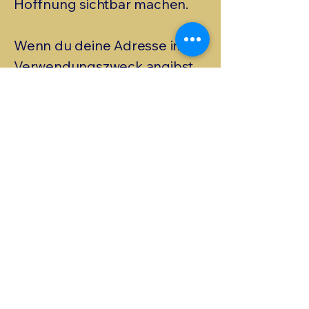
Hoffnung sichtbar machen.
Wenn du deine Adresse im
Verwendungszweck angibst,
stellen wir dir gerne eine
Spendenbescheinigung aus.
Viele entscheiden sich
außerdem für eine
Dauerüberweisung, weil sie
damit einen verlässlichen
Beitrag leisten können und
uns helfen, langfristig zu
planen und Menschen
kontinuierlich zu begleiten.