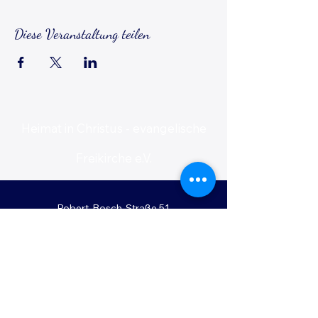
Diese Veranstaltung teilen
Heimat in Christus - evangelische
Freikirche e.V.
Robert-Bosch-Straße 51
74523 Schwäbisch Hall, Deutschland
Registergericht: Amtsgericht Stuttgart
Registernummer: VR 726512
kontakt@heimat-in-christus.de