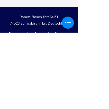
Robert-Bosch-Straße 51
74523 Schwäbisch Hall, Deutschland
Registergericht: Amtsgericht Stuttgart
Registernummer: VR 726512
kontakt@heimat-in-christus.de
ChurchTools
Impressu
m
Datenschutz